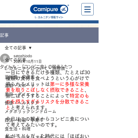
L-カルニチン情報サイト
記事
全ての記事
satoshiodo
全ての記事
2023年10月11日
タイトル：「コンビニ食」の弱点ふたつ
L-カルニチンについて・活用法
一日にできるだけ多種類、たとえば30
豆知識・栄養素
種類の食材を食べようという心がけで
得られるメリットは
第一に多様な栄養
運動・スポーツ
素を取りこぼしなく摂取できること
、
美容・ダイエット
第二はそうすることによって
特定のも
のを摂りすぎるリスクを分散できるこ
健康・ヘルスケア
と
と考えられます。
メタボリックシンドローム
今日はこの観点からコンビニ食につい
妊活・妊娠・子育て
て考えてみたいのです。
食生活・料理
私が子どもだった時代には「ほぼおい
暮らし・ライフスタイル