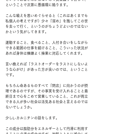
ということで次第に悪循環に陥ります。
こんな喩えを思いめぐらせると（これはあくまでも
私個人の考えですが）少々「溜め」を残してこの世
を去って行く、というのがちょうどよいのではない
かという気がしてきます。
運動すること、食べること、人付き合いをしながら
できる範囲の仕事を続けること、こういった状況が
あれば身体は機嫌よく操業に対応してくれます。
言い換えれば「ラストオーダーをラストにしないよ
うな心がけ」があった方が良いのでは、ということ
です。
もちろん命あるものすべて「閉店」に向かうのが摂
理であるのですが、その事実を受け入れることと最
終日まで心をこめて営業していること、これが両立
できる人が多い社会は活気ある社会と言えるのでは
ないでしょうか。
少しL-カルニチンの話をします。
この成分は脂肪分をエネルギーとして円滑に利用す