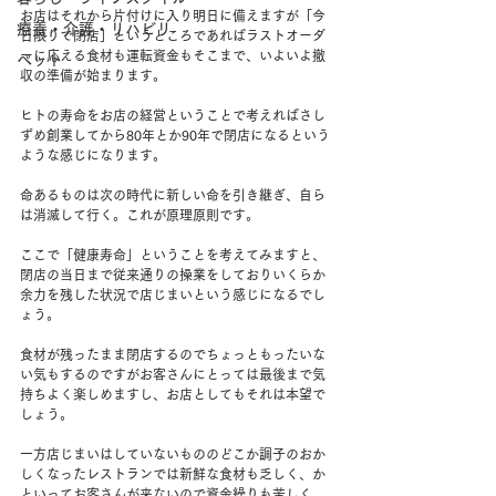
お店はそれから片付けに入り明日に備えますが「今
療養・介護・リハビリ
日限りで閉店」というところであればラストオーダ
ーに応える食材も運転資金もそこまで、いよいよ撤
ペット
収の準備が始まります。
ヒトの寿命をお店の経営ということで考えればさし
ずめ創業してから80年とか90年で閉店になるという
ような感じになります。
命あるものは次の時代に新しい命を引き継ぎ、自ら
は消滅して行く。これが原理原則です。
ここで「健康寿命」ということを考えてみますと、
閉店の当日まで従来通りの操業をしておりいくらか
余力を残した状況で店じまいという感じになるでし
ょう。
食材が残ったまま閉店するのでちょっともったいな
い気もするのですがお客さんにとっては最後まで気
持ちよく楽しめますし、お店としてもそれは本望で
しょう。
一方店じまいはしていないもののどこか調子のおか
しくなったレストランでは新鮮な食材も乏しく、か
といってお客さんが来ないので資金繰りも苦しく、