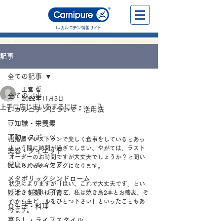
L-カルニチン情報サイト
記事
全ての記事
王堂 哲
全ての記事
2022年11月3日
上手に店じまいをするには・・・？
L-カルニチンについて・活用法
豆知識・栄養素
運動・スポーツ
居酒屋やレストランで楽しく食事をしているとあっ
という間に時間が過ぎてしまい、やがては、ラスト
美容・ダイエット
オーダーのお時間ですが大丈夫でしょうか？と聞い
健康・ヘルスケア
てこられるタイミングになります。
メタボリックシンドローム
状況によりますが「はい、これで大丈夫です」とい
妊活・妊娠・子育て
うときもあれば「あと、私は焼き鳥2本とお蕎麦、そ
れから生ビールをひとつ下さい」といったこともあ
食生活・料理
ります。
暮らし・ライフスタイル