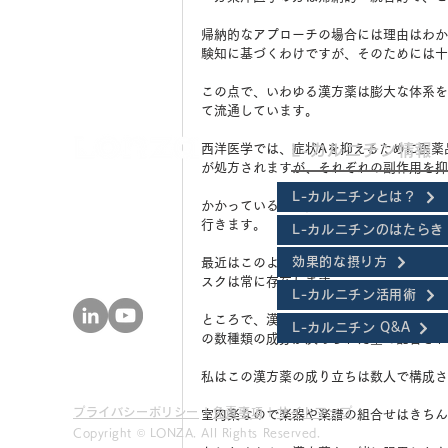
帰納的なアプローチの場合には理由はわか
験知に基づくわけですが、そのためには十
この点で、いわゆる漢方薬は膨大な体系を
て流通しています。
西洋医学では、症状Aを抑えるために医薬
L-カルニチン情報
が処方されますが、それぞれの副作用を抑える
L-カルニチンとは？
かかっている科が同じであればまだしも、
行きます。
L-カルニチンのはたらき
効果的な摂り方
最近はこのような弊害はおくすり手帳によ
スクは常に存在します。
L-カルニチン活用術
ところで、漢方薬はどうかというと、もと
L-カルニチン Q&A
の数種類の成分が決められた量で配合され
私はこの漢方薬の成り立ちは数人で構成さ
プライバシーポリシー
|
免責事項
|
サイトマップ
室内楽なので楽器や楽譜の組合せはきちん
Copyright ©︎ LONZA. All Rights Reserved.