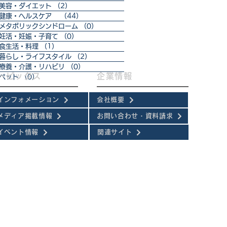
美容・ダイエット
（2）
2件の記事
健康・ヘルスケア
（44）
44件の記事
メタボリックシンドローム
（0）
0件の記事
妊活・妊娠・子育て
（0）
0件の記事
食生活・料理
（1）
1件の記事
暮らし・ライフスタイル
（2）
2件の記事
療養・介護・リハビリ
（0）
0件の記事
トピックス
企業情報
ペット
（0）
0件の記事
インフォメーション
会社概要
メディア掲載情報
お問い合わせ・資料請求
イベント情報
関連サイト