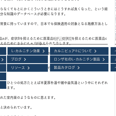
らなくてもとにかくこういうときにはこうすれば良くなった、という経
分な知識のデータベースが必要になります。
背景に持っていますので、日本でも保険適用の対象となる施療方法とし
品aが、症状Bを抑えるために医薬品bが、症状Cを抑えるために医薬品c
製品情報
ためにさらにd, e, fが与えられたりします。
L-カルニチン効果
カルニピュア®について
外科と内科と皮膚科と歯科で別々に処方されるとたちまち種類が増えて
ブログ
ロンザ社のL-カルニチン製品
製品カタログ
リソース
って相当改善されるようになっていますが、基本的に過剰処方となるリ
もとひとつの処方たとえば半夏厚朴湯や補中益気湯という中にそれぞれ
ています。
れた室内楽のようなものに思えます。
と決められています。