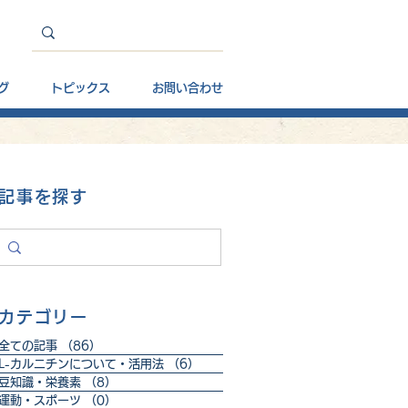
グ
トピックス
お問い合わせ
記事を探す
カテゴリー
全ての記事
（86）
86件の記事
L-カルニチンについて・活用法
（6）
6件の記事
豆知識・栄養素
（8）
8件の記事
運動・スポーツ
（0）
0件の記事