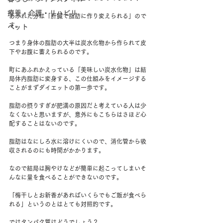
療養・介護・リハビリ
あふれた分は「肝臓で脂肪に作り変えられる」ので
す。
ペット
つまり身体の脂肪の大半は炭水化物から作られて皮
下やお腹に蓄えられるのです。
町にあふれかえっている「美味しい炭水化物」は結
局体内脂肪に変身する、この仕組みをイメージする
ことがまずダイエットの第一歩です。
脂肪の摂りすぎが肥満の原因だと考えている人は少
なくないと思いますが、意外にもこちらはさほど心
配することはないのです。
脂肪はなにしろ水に溶けにくいので、消化管から吸
収されるのにも時間がかかります。
なので結局は胸やけなどが簡単に起こってしまいそ
んなに量を食べることができないのです。
「梅干しとお新香があればいくらでもご飯が食べら
れる」というのとはとても対照的です。
ではタンパク質はどうでしょう？