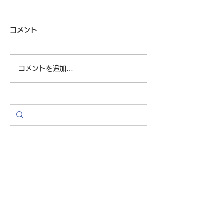
科学的にダイエットに成
科学的にダイエ
功するイメージトレーニ
功するイメージ
コメント
ング（6-1）
ング（5-2）
ダイエットイメージトレーニ
「基礎代謝と同じ
ング、終盤の主役はケトン体
1500kcal）に
です。 ケトン体といえば
普通の栄養学から
コメントを追加…
「ケトン体ダイエット」とい
り過激なことを先
う言葉を思い起こされる方も
ましたが、もちろ
あるかもしれません。 ケト
に基礎代謝以下に
ン体というのは脂肪が代謝さ
と危険です。 ポ
れてできてくるエネルギーの
かって頂くために
ことです。 ただ、この代謝
て表現すればそう
ができるは肝臓だけ、これが
う程度にとらえて
一つのポイントで...
い。...