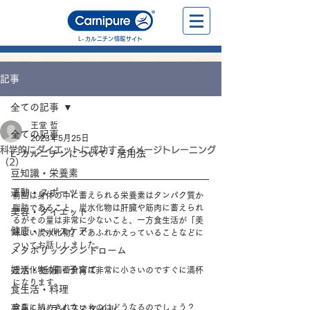
L-カルニチン情報サイト
記事
全ての記事
王堂 哲
全ての記事
2023年5月25日
科学的にダイエットに成功するイメージトレーニング
L-カルニチンについて・活用法
（2）
豆知識・栄養素
運動・スポーツ
前回は身体の中に蓄えられる栄養素はタンパク質か
脂肪であること、炭水化物は肝臓や筋肉に蓄えられ
美容・ダイエット
るがその量は非常に少ないこと、一方食生活が「美
健康・ヘルスケア
味しい炭水化物」であふれかえっていることなどに
ついてお話ししました。
メタボリックシンドローム
妊活・妊娠・子育て
炭水化物の備蓄倉庫は非常に小さいのですぐに満杯
になります。
食生活・料理
倉庫に納めきれないものはどうなるのでしょう？
暮らし・ライフスタイル