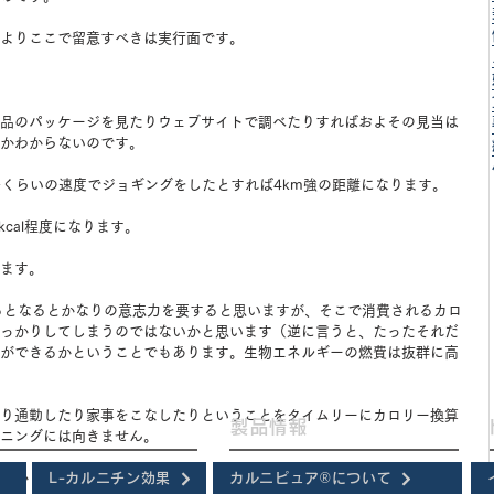
よりここで留意すべきは実行面です。
品のパッケージを見たりウェブサイトで調べたりすればおよその見当は
かわからないのです。
倍くらいの速度でジョギングをしたとすれば4km強の距離になります。
cal程度になります。
ます。
るとなるとかなりの意志力を要すると思いますが、そこで消費されるカロ
っかりしてしまうのではないかと思います（逆に言うと、たったそれだ
ができるかということでもあります。生物エネルギーの燃費は抜群に高
り通勤したり家事をこなしたりということをタイムリーにカロリー換算
製品情報
ニングには向きません。
わかりやすい指標があります。
L-カルニチン効果
カルニピュア®について