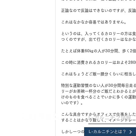
正論なので反論はできないのですが、反論
これはなかなか容易ではありません。
というのは、入ってくるカロリーの方は食
つくのですが、出て行くカロリーはなかな
たとえば体重60㎏の人が30分間、歩く2
この時に消費されるカロリーはおよそ280k
これはちょうどご飯一膳分くらいに相当し
特別な運動習慣のない人が30分間毎日走
リーがお茶碗一杯分のご飯だとわかるとが
けのものを食べることでいかに多くの運動
いのです）。
こんな具合ですからオフィスで仕事をした
L-カルニチン情報
することはかなり難しく、イメージトレー
しかし一つのちょっと風変わりな、しかし
L-カルニチンとは？