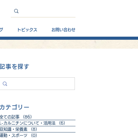
グ
トピックス
お問い合わせ
記事を探す
カテゴリー
全ての記事
（86）
86件の記事
L-カルニチンについて・活用法
（6）
6件の記事
豆知識・栄養素
（8）
8件の記事
運動・スポーツ
（0）
0件の記事