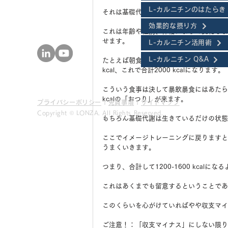
L-カルニチンのはたらき
それは基礎代謝の数値です。
効果的な摂り方
これは年齢や性別、体格によって変化します
せます。
L-カルニチン活用術
L-カルニチン Q&A
たとえば朝食にご飯一膳プラスαで300 kc
kcal、これで合計2000 kcalになります。
こういう食事は決して暴飲暴食にはあたら
kcalの「おつり」が来ます。
プライバシーポリシー
|
免責事項
|
サイトマップ
Copyright ©︎ LONZA. All Rights Reserved.
もちろん基礎代謝は生きているだけの状態で
ここでイメージトレーニングに戻りますと
うまくいきます。
つまり、合計して1200-1600 kcal
これはあくまでも留意するということであ
このくらいを心がけていればやや収支マイ
ご注意！：「収支マイナス」にしない限り