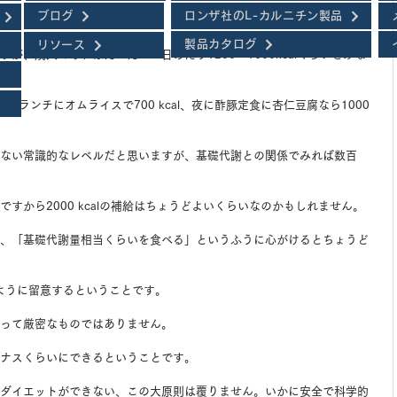
ブログ
ロンザ社のL-カルニチン製品
製品カタログ
リソース
が、成人であればだいたい一日あたり1200～1600kcalくらいとみな
al、ランチにオムライスで700 kcal、夜に酢豚定食に杏仁豆腐なら1000 
ない常識的なレベルだと思いますが、基礎代謝との関係でみれば数百
すから2000 kcalの補給はちょうどよいくらいなのかもしれません。
、「基礎代謝量相当くらいを食べる」というふうに心がけるとちょうど
になるように留意するということです。
って厳密なものではありません。
ナスくらいにできるということです。
ダイエットができない、この大原則は覆りません。いかに安全で科学的