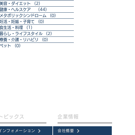
美容・ダイエット
（2）
2件の記事
健康・ヘルスケア
（44）
44件の記事
メタボリックシンドローム
（0）
0件の記事
妊活・妊娠・子育て
（0）
0件の記事
食生活・料理
（1）
1件の記事
暮らし・ライフスタイル
（2）
2件の記事
療養・介護・リハビリ
（0）
0件の記事
ペット
（0）
0件の記事
トピックス
企業情報
インフォメーション
会社概要