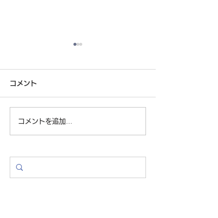
Carnipure®が機能性表示
カルニチンが「
食品に対応
焼」で初の受理
コメント
商品名：Carnipure®結晶性粉
機能性表示食品864
末CN [結晶粉末][機能性表
費者庁は８月１日
示食品対応] 機能性表示対応
ＮＭＮ」（ドリー
コメントを追加…
準備中。L-カルニチン100 ％
開発）、「カルニ
品で水溶性が高く、液状処方
燃焼サポート」（
(飲料、新生児用調合乳)、液
ど11件 を機能性
体封入ハードカプセル
して受理・公表し
（Licaps®）に適した原料で
ームリゾート開発
す...
ＮＭＮ」は、β‐ニ
ドモノヌクレオチ
Ｎ）を機...