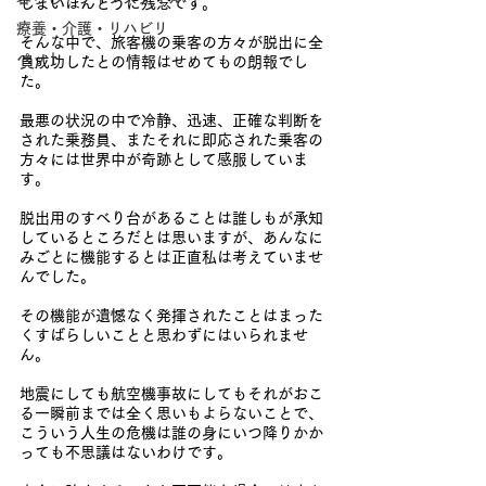
しまいほんとうに残念です。
療養・介護・リハビリ
そんな中で、旅客機の乗客の方々が脱出に全
ペット
員成功したとの情報はせめてもの朗報でし
た。
最悪の状況の中で冷静、迅速、正確な判断を
された乗務員、またそれに即応された乗客の
方々には世界中が奇跡として感服していま
す。
脱出用のすべり台があることは誰しもが承知
しているところだとは思いますが、あんなに
みごとに機能するとは正直私は考えていませ
んでした。
その機能が遺憾なく発揮されたことはまった
くすばらしいことと思わずにはいられませ
ん。
地震にしても航空機事故にしてもそれがおこ
る一瞬前までは全く思いもよらないことで、
こういう人生の危機は誰の身にいつ降りかか
っても不思議はないわけです。