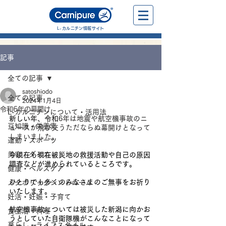
L-カルニチン情報サイト
記事
全ての記事
satoshiodo
全ての記事
2024年1月4日
令和6年の幕開け
L-カルニチンについて・活用法
新しい年、令和
6年は地震や航空機事故のニ
豆知識・栄養素
ュースが飛び交うただならぬ幕開けとなって
しまいました。
運動・スポーツ
美容・ダイエット
今現在も現在被災地の救援活動や自己の原因
調査などが進められているところです。
健康・ヘルスケア
ひとりでも多くのみなさまのご無事をお祈り
メタボリックシンドローム
いたします。
妊活・妊娠・子育て
航空機事故については被災した新潟に向かお
食生活・料理
うとしていた自衛隊機がこんなことになって
暮らし・ライフスタイル